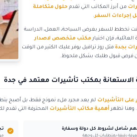
رات
من أبرز المكاتب التي تقدم
حلول متكاملة
 إجراءات السفر
.
ت تخطط للسفر بغرض السياحة، العمل، الدراسة
ة العائلية، فإن اختيار
مكتب متخصص لاصدار
ات بجدة
مثل روز ترافيل يوفر عليك الكثير من الوقت
ن فرص قبول طلبك بشكل ملحوظ.
 الاستعانة بمكتب تأشيرات معتمد في جدة
 على التأشيرات
لم يعد مجرد ملء نموذج فقط، بل أصبح يتط
 وهنا تظهر
أهمية مكاتب التأشيرات
المحترفة التي تقدم لك
هم شامل لشروط كل دولة وسفارة
تج
رفة دقيقة بمتطلبات كل وجهة
مر