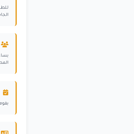
للطل
الجام
يساع
المط
يقوم