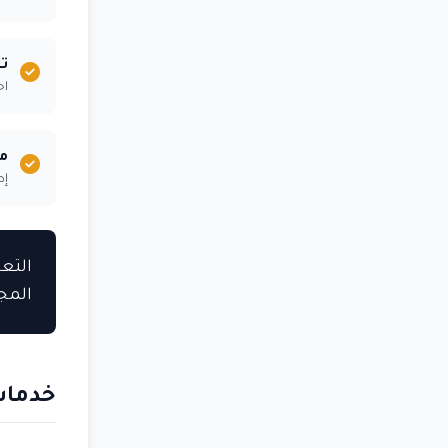
تق
اح
مت
إط
التع
المج
خدمات