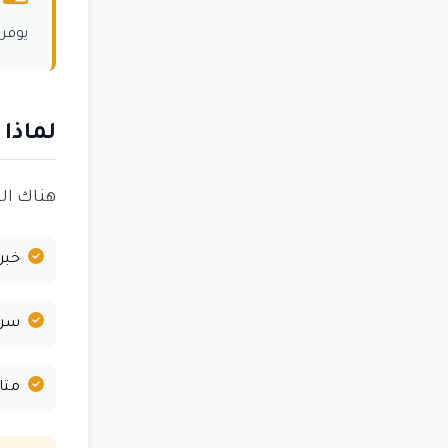
يوفر
لماذا
هناك ال
خبر
سرع
متا