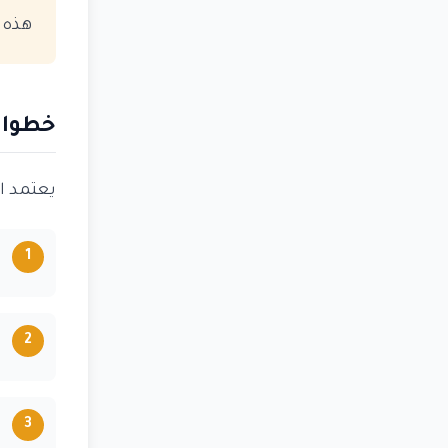
هذه 
خطوات
يعتمد ا
1
2
3