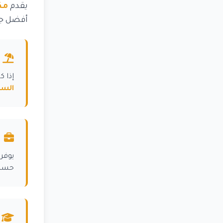
يقدم
مك
أفضل جو
إذا 
السي
يوفر
حسب 