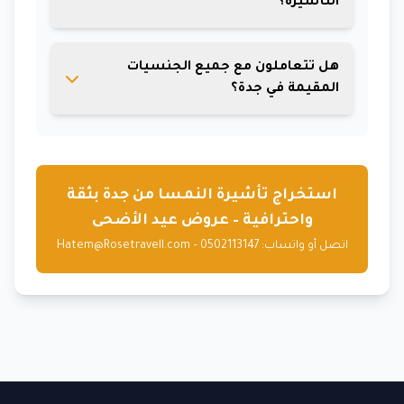
التأشيرة؟
نعم، يمكن إعادة التقديم بعد معالجة أسباب
هل تتعاملون مع جميع الجنسيات
الرفض وتحسين الملف بشكل مناسب، ونحن
المقيمة في جدة؟
نساعدك في ذلك.
نعم، نقدم خدماتنا للمواطنين والمقيمين في
جدة بشرط استيفاء متطلبات السفارة
النمساوية.
استخراج تأشيرة النمسا من جدة بثقة
واحترافية – عروض عيد الأضحى
اتصل أو واتساب: 0502113147 – Hatem@Rosetravell.com