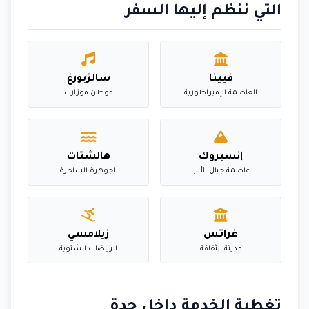
التي ننظم إليها السفر
فيينا
سالزبورغ
العاصمة الإمبراطورية
موطن موزارت
إنسبروك
هالشتات
عاصمة جبال الألب
الجوهرة الساحرة
غراتس
زيلامسي
مدينة الثقافة
الرياضات الشتوية
تغطية الخدمة داخل جدة