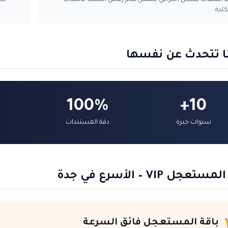
د الملفات بشكل احترافي يضمن عدم رفض الطلب لأسباب
نظ
لية
نا تتحدث عن نفسها
100%
10+
سنوات خبرة
دقة المستندات
جل VIP – الأسرع في جدة
باقة المستعجل فائق السرعة