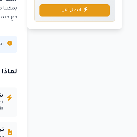
يمكننا م
اتصل الآن
مع متمت
نحن
لماذا
شر
ال
تج