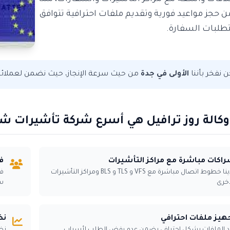
ن حجز مواعيد فورية وتقديم ملفات احترافية تتوافق
طلبات السفارة.
 نفخر بأننا
الأولى في جدة
من حيث سرعة الإنجاز، حيث نضمن لعملائنا
 وكالة روز ترافيل هي أسرع شركة تأشيرات ش
اكات مباشرة مع مراكز التأشيرات
ف
لدينا خطوط اتصال مباشرة مع VFS و TLS و BLS ومراكز التأشيرات
فر
أخرى
س
هيز ملفات احترافي
نظ