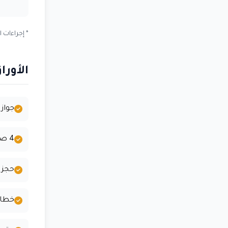
* إجراءات
الأور
جواز س
4 صور شخصية حديثة (خلفية بيضاء)
حجز 
خطاب