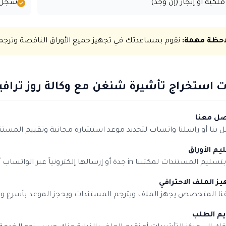
لكية أو إيجار (إن وجد)
سجل ت
احظة مهمة:
نقوم بمساعدتك في تجهيز جميع الأوراق الناقصة وترجم
 استخراج تأشيرة شنغن مع وكالة روز ترافي
صل معنا
 بنا أو راسلنا واتساب لتحديد موعد استشارة مجانية وتقييم المستن
م الأوراق
المستندات لمكتبنا in جدة أو إرسالها إلكترونياً عبر الواتساب أو الإيميل
ز الملف الاحترافي
نا المتخصص يجهز الملف ويترجم المستندات ويحجز الموعد بأسرع 
يم الطلب