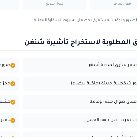
قبول سريع
قبول سريع
 الصدور والوقت المستغرق يخضعان لشروط السفارة المعنية.
اق المطلوبة لاستخراج تأشيرة شنغن
فر ساري لمدة 6 أشهر
صورة 
حجز ط
فندق طوال مدة الإقامة
كشف حس
 تعريف من جهة العمل
تأمين