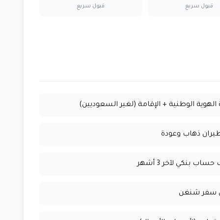
قبول سريع
قبول سريع
الهوية الوطنية + الإقامة (لغير السعوديين)
يران ذهاب وعودة
اب بنكي لآخر 3 أشهر
 سفر شنغن