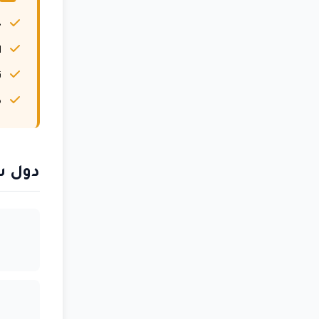
ح
ا
ت
م
دول ش