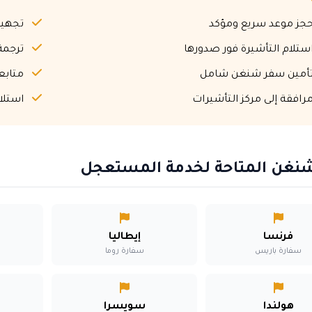
جز موعد سريع ومؤكد
تجهيز
ستلام التأشيرة فور صدورها
ترجمة
أمين سفر شنغن شامل
متابعة
رافقة إلى مركز التأشيرات
استلام
نغن المتاحة لخدمة المستعجل
فرنسا
إيطاليا
سفارة باريس
سفارة روما
هولندا
سويسرا