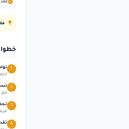
عقد م
مل
خطوات
توا
1
اتصل
تسلي
2
قم بتسليم 
تجهي
3
فريق
تقد
4