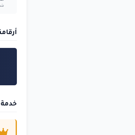
نع
شك
أرقام
خدمة المستع